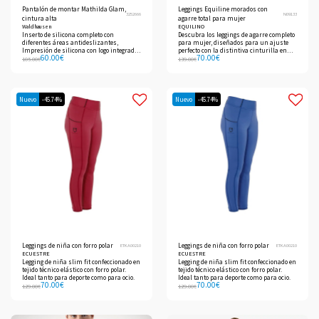
Pantalón de montar Mathilda Glam,
Leggings Equiline morados con
3252666
N09133
cintura alta
agarre total para mujer
Waldhausen
EQUILINO
Inserto de silicona completo con
Descubra los leggings de agarre completo
diferentes áreas antideslizantes,
para mujer, diseñados para un ajuste
Impresión de silicona con logo integrado
perfecto con la distintiva cinturilla en
60.00
€
70.00
€
en el inserto
"V".
105.00
€
139.00
€
Nuevo
-45.74%
Nuevo
-45.74%
Leggings de niña con forro polar
Leggings de niña con forro polar
ETKA00210
ETKA00210
ECUESTRE
ECUESTRE
Legging de niña slim fit confeccionado en
Legging de niña slim fit confeccionado en
tejido técnico elástico con forro polar.
tejido técnico elástico con forro polar.
Ideal tanto para deporte como para ocio.
Ideal tanto para deporte como para ocio.
70.00
€
70.00
€
129.00
€
129.00
€