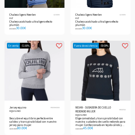
Chaleco ligero Heerlen
Chaleco ligero Heerlen
3238355
3238355
ELT
ELT
Chaleco acolchado ultraligero efecto
Chaleco acolchado ultraligero efecto
plumón
plumón
30.00
€
30.00
€
80.00
€
80.00
€
En venta
-51.66%
Fuera de existencia
-59.09%
Jersey equino
NEIAN - SUDADERA DE CUELLO
PR09843006
PR09793
EQUILINO
REDONDO MUJER
EQUILINO
Descubre el equilibrio perfecto entre
Elige comodidad y transpirabilidad con
calidez y transpirabilidad con nuestro
nuestra sudadera de cuello redondo para
jersey para mujer.
mujer. Confeccionado en tejido cálido y
80.00
€
45.00
€
transpirable, garantiza comodidad
165.50
€
110.00
€
durante su uso.