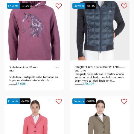
En venta
-66.67%
En venta
-59.73%
Sudadera - Alva 6/7 años
CHAQUETA ACOLCHADA HOMBRE AZUL
14287
PR0950
HKM
EQUILINO
Chaqueta de hombre azul confeccionada
Sudadera -Lentejuelas Alva bordadas en
en nailon acolchado mezclado con punto
la parte delantera interior de polar
de primera calidad. Resistente,
15.00
€
120.00
€
transpirable y cálido
45.00
€
298.00
€
En venta
-54.76%
En venta
-50.82%