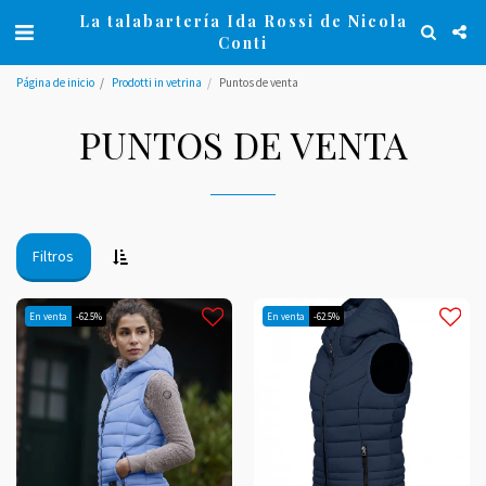
La talabartería Ida Rossi de Nicola
Conti
Página de inicio
Prodotti in vetrina
Puntos de venta
PUNTOS DE VENTA
Filtros
En venta
-62.5%
En venta
-62.5%