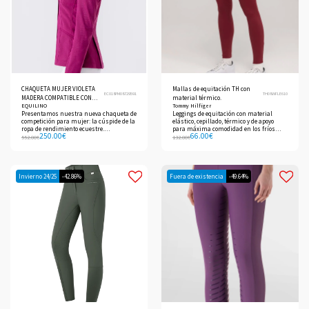
CHAQUETA MUJER VIOLETA
Mallas de equitación TH con
EC018PM08729591
TH08WFLE610
MADERA COMPATIBLE CON
material térmico.
EQUILINO
Tommy Hilfiger
CHALECO AIRBAG
Presentamos nuestra nueva chaqueta de
Leggings de equitación con material
competición para mujer: la cúspide de la
elástico, cepillado, térmico y de apoyo
ropa de rendimiento ecuestre.
para máxima comodidad en los fríos
250.00
€
66.00
€
Confeccionada con el avanzado tejido
días de invierno.
552.00
€
132.00
€
elástico B-MOVE, esta chaqueta ofrece
comodidad y libertad de movimiento
incomparables, lo que garantiza que
rendirás al máximo.
Invierno 24/25
-42.86%
Fuera de existencia
-49.64%