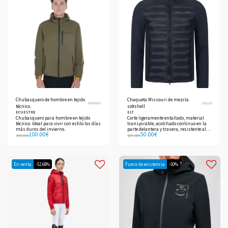
Chubasquero de hombre en tejido
Chaqueta Missouri de mezcla
ETM00053
3252325
técnico.
softshell
ECUESTRE
ELT
Chubasquero para hombre en tejido
Corte ligeramente entallado, material
técnico. Ideal para vivir con estilo los días
transpirable, acolchado continuo en la
más duros del invierno.
parte delantera y trasera, resistente al
100.00
€
50.00
€
viento - Softshell en el canesú trasero, los
305.00
€
107.00
€
laterales y las mangas
En venta
-52.68%
Fuera de existencia
-50%