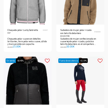
Chaqueta polar Lucky Gabriella
Sudadera de mujer polar rizada
3236937
ETW00050
ELT
con bolsillo delantero
ECUESTRE
Chaqueta polar suave con detalles
Sudadera de mujer confeccionada en
brillantes, forro polar extra suave, cálido
suave tejido polar rizado y práctico
y transpirable con capucha.
bolsillo delantero. es el compañero
15.00
€
50.00
€
perfecto para afrontar los fríos días de
46.00
€
144.00
€
invierno.
En venta
-68.45%
Fuera de existencia
-61.33%