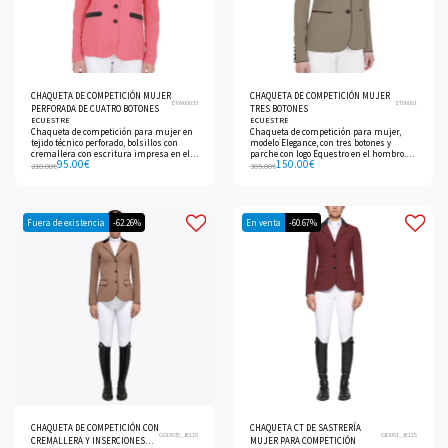
CHAQUETA DE COMPETICIÓN MUJER
CHAQUETA DE COMPETICIÓN MUJER
ETW00033
ET06001
PERFORADA DE CUATRO BOTONES
TRES BOTONES
ECUESTRE
ECUESTRE
Chaqueta de competición para mujer en
Chaqueta de competición para mujer,
tejido técnico perforado, bolsillos con
modelo Elegance, con tres botones y
cremallera con escritura impresa en el
parche con logo Equestro en el hombro.
95.00
€
150.00
€
bolsillo izquierdo y logo estampado en el
Tejido técnico transpirable.
210.00
€
305.00
€
hombro.
Fuera de existencia
-62.26%
En venta
-60.67%
CHAQUETA DE COMPETICIÓN CON
CHAQUETA CT DE SASTRERÍA
GGD035_JE115
GID051_JE115
CREMALLERA Y INSERCIONES
MUJER PARA COMPETICIÓN