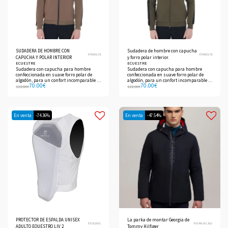
SUDADERA DE HOMBRE CON
Sudadera de hombre con capucha
ETM00138
ETM00138
CAPUCHA Y POLAR INTERIOR
y forro polar interior.
ECUESTRE
ECUESTRE
Sudadera con capucha para hombre
Sudadera con capucha para hombre
confeccionada en suave forro polar de
confeccionada en suave forro polar de
algodón, para un confort incomparable y
algodón, para un confort incomparable y
70.00
€
70.00
€
una calidez envolvente.
una calidez envolvente.
122.00
€
122.00
€
En venta
-74.36%
En venta
-47.54%
PROTECTOR DE ESPALDA UNISEX
La parka de montar Georgia de
ETU02001
TH14MJAC816
ADULTO EQUESTRO LIV 2
Tommy Hilfiger