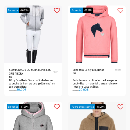
En venta
-60.63%
En venta
-56.52%
SUDADERA CON CAPUCHA HOMBRE RG
Sudadera Lucky Lea, Niñas
3254256
42157
ELT
GRIS PIEDRA
RG
RG by Cavalleria Toscana Sudadera con
Sudadera con aplicación de forro polar
capucha de hombre de algodón y nailon
Lucky Heart, material transpirable con
con cremallera
interior suave y cálido.
50.00
€
20.00
€
127.00
€
46.00
€
En venta
-67.39%
Fuera de existencia
-65.28%