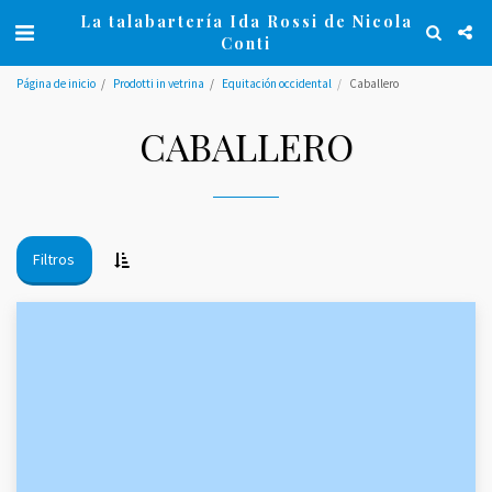
La talabartería Ida Rossi de Nicola
Conti
Página de inicio
Prodotti in vetrina
Equitación occidental
Caballero
CABALLERO
Filtros