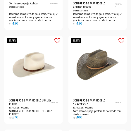
Sombrero de paja Ashton
SOMBRERO DE PAJA MODELO
ASHTON 2
ASHTON
Stars&Stripers
2
ASHTON NEGRO
Stars&Stripers
Moderno sombrero de paja occidental que
Moderno sombrero de paja occidental que
mantiene su forma y ajuste cómodo
mantiene su forma y ajuste cómodo
gracias a una suave banda interna.
gracias a una suave banda interna.
45
€
45
€
51
€
51
€
-17.78%
-16.67%
SOMBRERO DE PAJA MODELO LUXURY
SOMBRERO DE PAJA MODELO
AB00254
AB00252
PLUME
"MAVERICK"
LÁPIDA SEPULCRAL
LÁPIDA SEPULCRAL
SOMBRERO DE PAJA MODELO "LUXURY
Sombrero de paja perforado decorado con
PLUME"
cinta marrón
37
€
40
€
45
€
48
€