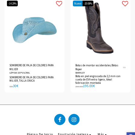
-14.29%
Nuevo
-20.08%
SOMBRERO DE PAJA DE COLORES PARA
Botas de montar occidentales/Botas
500
MUJER
Roper
LÁPIDA SEPULCRAL
BARKLEY
Bota en piel engrasada de 2,2 mm con
SOMBRERO DE PAJA DE COLORES PARA
suela de EVA extra ligera, Ideal
MUJER, TALLA ÚNICA
fabricación montada
30
€
195.00
€
35
€
244.00
€
Página De Inicio
Equitación Inglesa
Más