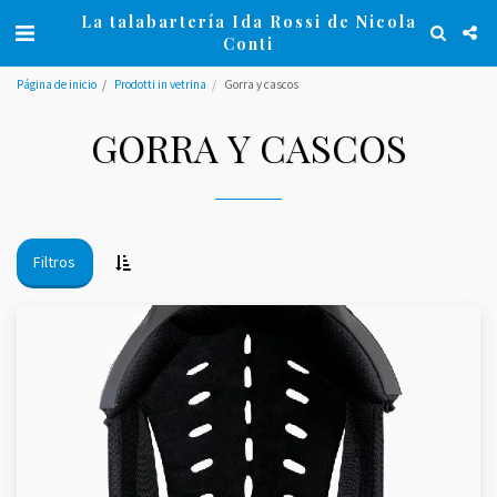
La talabartería Ida Rossi de Nicola
Conti
Página de inicio
Prodotti in vetrina
Gorra y cascos
GORRA Y CASCOS
Filtros