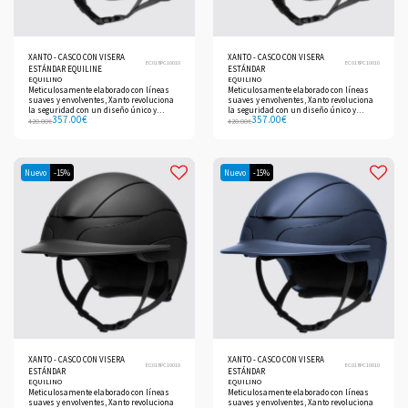
XANTO - CASCO CON VISERA
XANTO - CASCO CON VISERA
EC018PC10010
EC018PC10010
ESTÁNDAR EQUILINE
ESTÁNDAR
EQUILINO
EQUILINO
Meticulosamente elaborado con líneas
Meticulosamente elaborado con líneas
suaves y envolventes, Xanto revoluciona
suaves y envolventes, Xanto revoluciona
la seguridad con un diseño único y
la seguridad con un diseño único y
357.00
€
357.00
€
elegante.
elegante.
420.00
€
420.00
€
Nuevo
-15%
Nuevo
-15%
XANTO - CASCO CON VISERA
XANTO - CASCO CON VISERA
EC018PC10010
EC018PC10010
ESTÁNDAR
ESTÁNDAR
EQUILINO
EQUILINO
Meticulosamente elaborado con líneas
Meticulosamente elaborado con líneas
suaves y envolventes, Xanto revoluciona
suaves y envolventes, Xanto revoluciona