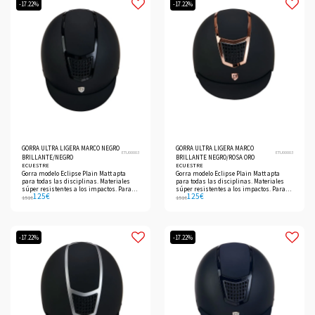
-17.22%
-17.22%
GORRA ULTRA LIGERA MARCO NEGRO
GORRA ULTRA LIGERA MARCO
ETU00003
ETU00003
BRILLANTE/NEGRO
BRILLANTE NEGRO/ROSA ORO
ECUESTRE
ECUESTRE
Gorra modelo Eclipse Plain Matt apta
Gorra modelo Eclipse Plain Matt apta
para todas las disciplinas. Materiales
para todas las disciplinas. Materiales
súper resistentes a los impactos. Para
súper resistentes a los impactos. Para
125
€
125
€
entrenamiento diario y competiciones.
entrenamiento diario y competiciones.
151
€
151
€
-17.22%
-17.22%