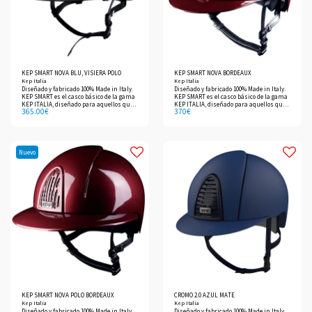
KEP SMART NOVA BLU, VISIERA POLO
KEP SMART NOVA BORDEAUX
Kep Italia
Kep Italia
Diseñado y fabricado 100% Made in Italy.
Diseñado y fabricado 100% Made in Italy.
KEP SMART es el casco básico de la gama
KEP SMART es el casco básico de la gama
KEP ITALIA, diseñado para aquellos que
KEP ITALIA, diseñado para aquellos que
365.00
€
370
€
no quieren renunciar a las prestaciones
no quieren renunciar a las prestaciones
de nuestros productos sin perder de vista
de nuestros productos sin perder de vista
su cartera.
su cartera.
Nuevo
KEP SMART NOVA POLO BORDEAUX
CROMO 2.0 AZUL MATE
Kep Italia
Kep Italia
Diseñado y fabricado 100% Made in Italy.
Diseñado y fabricado 100% Made in Italy.