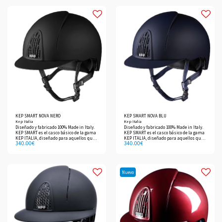
KEP SMART NOVA NERO
KEP SMART NOVA BLU
Kep Italia
Kep Italia
Diseñado y fabricado 100% Made in Italy.
Diseñado y fabricado 100% Made in Italy.
KEP SMART es el casco básico de la gama
KEP SMART es el casco básico de la gama
KEP ITALIA, diseñado para aquellos que
KEP ITALIA, diseñado para aquellos que
340.00
€
340.00
€
no pretenden renunciar a las
no pretenden renunciar a las
características de nuestros productos
características de nuestros productos
pensando en el bolsillo.
pensando en el bolsillo.
Nuevo