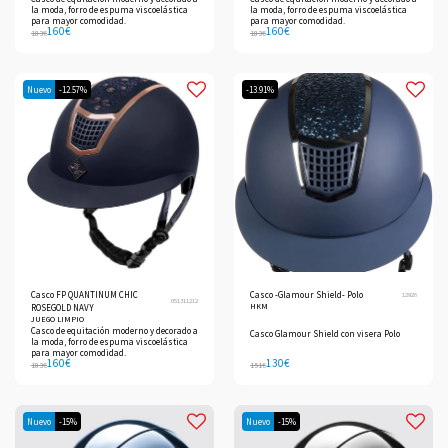
la moda, forro de espuma viscoelástica
la moda, forro de espuma viscoelástica
para mayor comodidad.
para mayor comodidad.
160
€
160
€
183
€
183
€
Nuevo
-12.57%
-13.91%
Casco FP QUANTINUM CHIC
Casco -Glamour Shield- Polo
12926
051311212
HKM
ROSEGOLD NAVY
JUEGO LIMPIO
Casco de equitación moderno y decorado a
Casco Glamour Shield con visera Polo
la moda, forro de espuma viscoelástica
para mayor comodidad.
160
€
130
€
183
€
151
€
Nuevo
-15%
Nuevo
-15%