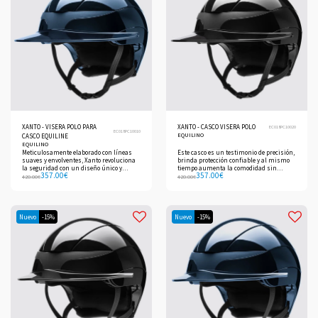
XANTO - VISERA POLO PARA
XANTO - CASCO VISERA POLO
EC018PC10020
EC018PC10010
EQUILINO
CASCO EQUILINE
EQUILINO
Meticulosamente elaborado con líneas
Este casco es un testimonio de precisión,
suaves y envolventes, Xanto revoluciona
brinda protección confiable y al mismo
la seguridad con un diseño único y
tiempo aumenta la comodidad sin
357.00
€
357.00
€
elegante.
comprometer nunca el estilo.
420.00
€
420.00
€
Nuevo
-15%
Nuevo
-15%