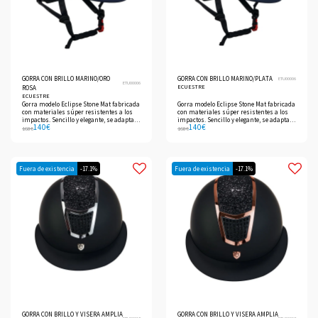
GORRA CON BRILLO MARINO/ORO
GORRA CON BRILLO MARINO/PLATA
ETU00006
ETU00006
ECUESTRE
ROSA
ECUESTRE
Gorra modelo Eclipse Stone Mat fabricada
Gorra modelo Eclipse Stone Mat fabricada
con materiales súper resistentes a los
con materiales súper resistentes a los
impactos. Sencillo y elegante, se adapta a
impactos. Sencillo y elegante, se adapta a
140
€
140
€
todas las disciplinas.
todas las disciplinas.
168
€
168
€
Fuera de existencia
-17.1%
Fuera de existencia
-17.1%
GORRA CON BRILLO Y VISERA AMPLIA
GORRA CON BRILLO Y VISERA AMPLIA