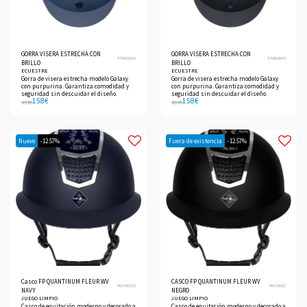
GORRA VISERA ESTRECHA CON
GORRA VISERA ESTRECHA CON
ETW02003
ETW02003
BRILLO
BRILLO
ECUESTRE
ECUESTRE
Gorra de visera estrecha modelo Galaxy
Gorra de visera estrecha modelo Galaxy
con purpurina. Garantiza comodidad y
con purpurina. Garantiza comodidad y
seguridad sin descuidar el diseño.
seguridad sin descuidar el diseño.
158
€
158
€
193
€
193
€
Nuevo
-12.57%
Fuera de existencia
-12.57%
Casco FP QUANTINUM FLEUR WV
CASCO FP QUANTINUM FLEUR WV
051341212
05134101
NAVY
NEGRO
JUEGO LIMPIO
JUEGO LIMPIO
Casco de equitación moderno y decorado a
Casco de equitación moderno y decorado a