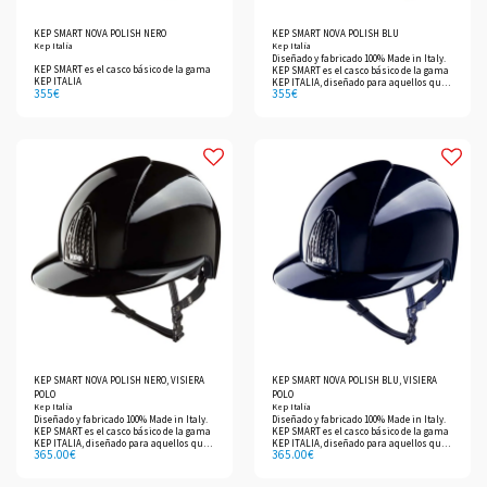
KEP SMART NOVA POLISH NERO
KEP SMART NOVA POLISH BLU
Kep Italia
Kep Italia
Diseñado y fabricado 100% Made in Italy.
KEP SMART es el casco básico de la gama
KEP SMART es el casco básico de la gama
KEP ITALIA
KEP ITALIA, diseñado para aquellos que
355
€
355
€
no quieren renunciar a las prestaciones
de nuestros productos sin perder de vista
su cartera.
KEP SMART NOVA POLISH NERO, VISIERA
KEP SMART NOVA POLISH BLU, VISIERA
POLO
POLO
Kep Italia
Kep Italia
Diseñado y fabricado 100% Made in Italy.
Diseñado y fabricado 100% Made in Italy.
KEP SMART es el casco básico de la gama
KEP SMART es el casco básico de la gama
KEP ITALIA, diseñado para aquellos que
KEP ITALIA, diseñado para aquellos que
365.00
€
365.00
€
no quieren renunciar a las prestaciones
no quieren renunciar a las prestaciones
de nuestros productos sin perder de vista
de nuestros productos sin perder de vista
su cartera.
su cartera.