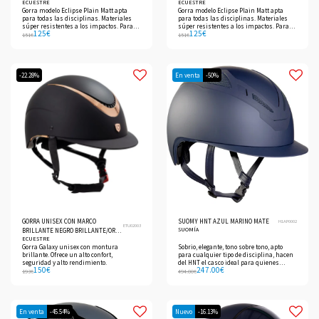
ECUESTRE
ECUESTRE
Gorra modelo Eclipse Plain Matt apta
Gorra modelo Eclipse Plain Matt apta
para todas las disciplinas. Materiales
para todas las disciplinas. Materiales
súper resistentes a los impactos. Para
súper resistentes a los impactos. Para
125
€
125
€
entrenamiento diario y competiciones.
entrenamiento diario y competiciones.
151
€
151
€
-22.28%
En venta
-50%
GORRA UNISEX CON MARCO
SUOMY HNT AZUL MARINO MATE
H1AP0002
ETU02003
SUOMÍA
BRILLANTE NEGRO BRILLANTE/ORO
ECUESTRE
ROSA
Gorra Galaxy unisex con montura
Sobrio, elegante, tono sobre tono, apto
brillante. Ofrece un alto confort,
para cualquier tipo de disciplina, hacen
seguridad y alto rendimiento.
del HNT el casco ideal para quienes
150
€
247.00
€
quieren ir elegantes pero discretos.
193
€
494.00
€
En venta
-45.54%
Nuevo
-16.13%