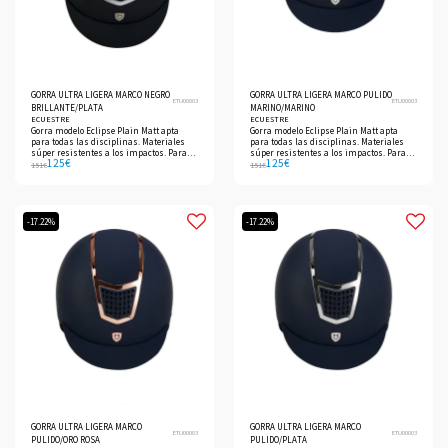
GORRA ULTRA LIGERA MARCO NEGRO
GORRA ULTRA LIGERA MARCO PULIDO
ETU00003
ETU00003
BRILLANTE/PLATA
MARINO/MARINO
ECUESTRE
ECUESTRE
Gorra modelo Eclipse Plain Matt apta
Gorra modelo Eclipse Plain Matt apta
para todas las disciplinas. Materiales
para todas las disciplinas. Materiales
súper resistentes a los impactos. Para
súper resistentes a los impactos. Para
125
€
125
€
entrenamiento diario y competiciones.
entrenamiento diario y competiciones.
151
€
151
€
-17.22%
-17.22%
GORRA ULTRA LIGERA MARCO
GORRA ULTRA LIGERA MARCO
ETU00003
ETU00003
PULIDO/ORO ROSA
PULIDO/PLATA