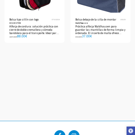
Bolsa tipo sillín con logo
Bolsa debajo de la silla de montar
ETS02019
195105
ECUESTRE
Waldhausen
Alforja de cordura: solución práctica con
Práctica alforja Waldhausen para
cierre de doble cremallera y cómoda
guardar las mantillas de forma limpia y
bandolera para el transporte. Ideal para
ordenada. El inserto de malla ofrece
88.00
€
37.00
€
una organización eficiente y segura de
espacio adicional para guardar diversos
107.00
€
45.00
€
sus accesorios.
accesorios del establo.