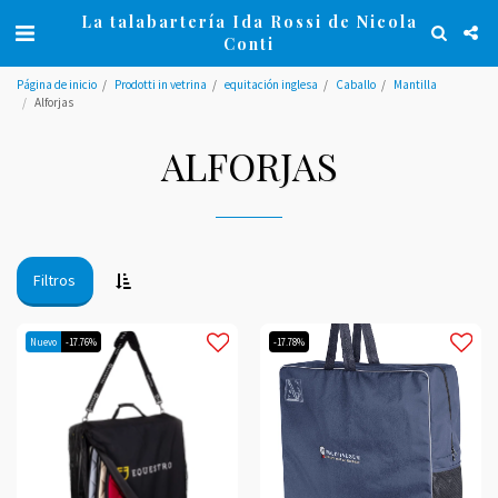
La talabartería Ida Rossi de Nicola
Conti
Página de inicio
Prodotti in vetrina
equitación inglesa
Caballo
Mantilla
Alforjas
ALFORJAS
Filtros
Nuevo
-17.76%
-17.78%