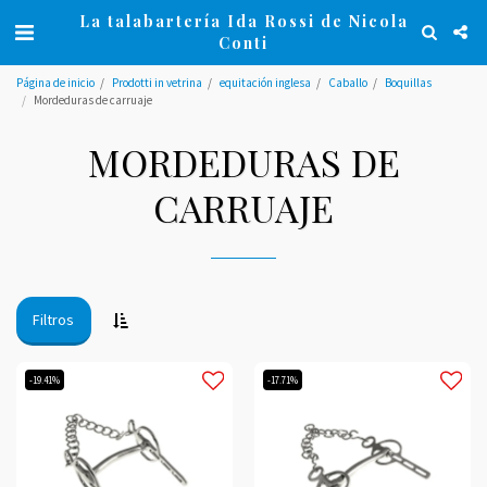
La talabartería Ida Rossi de Nicola
Conti
Página de inicio
Prodotti in vetrina
equitación inglesa
Caballo
Boquillas
Mordeduras de carruaje
MORDEDURAS DE
CARRUAJE
Filtros
-19.41%
-17.71%