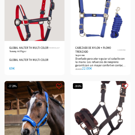
GLOBAL HALTER TH MULTI COLOR
CABEZADO DE NYLON + PLOMO
TH08HHAL667
CA00039A
Tommy Hilfiger
TRENZADO
Supremo
Diseñado para atar o guiar al caballo con
GLOBAL HALTER TH MULTI COLOR
la mano. Los refuerzos de neopreno
garantizan un mayor confort en contacto
69
€
22.00
€
con la piel del caballo.
26.80
€
-17.29%
-18.6%