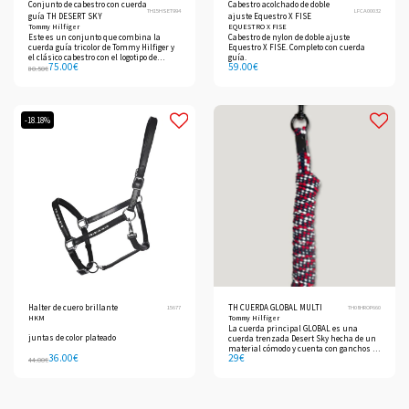
Conjunto de cabestro con cuerda
Cabestro acolchado de doble
TH15HSET994
LFCA00032
guía TH DESERT SKY
ajuste Equestro X FISE
Tommy Hilfiger
EQUESTRO X FISE
Este es un conjunto que combina la
Cabestro de nylon de doble ajuste
cuerda guía tricolor de Tommy Hilfiger y
Equestro X FISE. Completo con cuerda
el clásico cabestro con el logotipo de
guía.
75.00
€
59.00
€
Tommy Hilfiger y la marca Global Stripe.
80.50
€
-18.18%
Halter de cuero brillante
TH CUERDA GLOBAL MULTI
15677
TH08HROP660
HKM
Tommy Hilfiger
La cuerda principal GLOBAL es una
juntas de color plateado
cuerda trenzada Desert Sky hecha de un
material cómodo y cuenta con ganchos y
36.00
€
29
€
presillas de bronce.
44.00
€