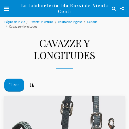
La talabartería Ida Rossi de Nicola
Conti
Página de inicio
Prodotti in vetrina
equitación inglesa
Caballo
Cavazze y longitudes
CAVAZZE Y
LONGITUDES
Filtros