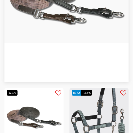
PANTALONES LARGOS
-17.39%
Nuevo
-18.37%