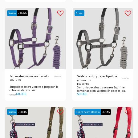
Nuevo
-10.45%
Nuevo
Set de cabestro y correa morados
Set de cabestro y correa Equiline
PE00129
PE00129
EQUILINO
gris oscuro
ECUESTRE
Juego de cabestro y correa a juego con la
Conjunto de cabestro y correa Equiline
colección de caballos.
combinado con la colección de caballos.
60.00
€
50.00
€
67.00
€
Nuevo
-13.04%
Fuera de existencia
-6.83%