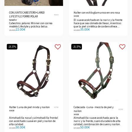
CONJUNTO CABESTERO+LARGO
Halter con estilo glamuroso en oro rosa
42103
HKM
LIFESTYLE FORRO POLAR
Ganador
El suave acolchado en la nariz y la frente
Cabestros polares Winner con correa
hace que sea cómodo de llevar, mientras
modelo Lifestyle y práctica bolsa.
que la piel sintética de cordero ofrece
22.00
€
35.00
€
protección adicional y un aspecto
26.60
€
43.00
€
refinado.
-25.37%
-25.37%
Halter Luna de piel mixta y nailon
Cabezada -Luna- mezcla de piel y
12742
12742
HKM
nailon
HKM
Almohadilla nasal y almohadilla frontal
Almohadilla suave acolchada para la
con acolchado suave en piel y nailon de
nariz y la frente, cuero duradero de alta
alta calidad.
calidad, combinación de cuero y nailon.
50.00
€
50.00
€
67.00
€
67.00
€