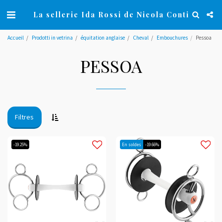
La sellerie Ida Rossi de Nicola Conti
Accueil
Prodotti in vetrina
équitation anglaise
Cheval
Embouchures
Pessoa
PESSOA
Filtres
-19.25%
En soldes
-19.66%