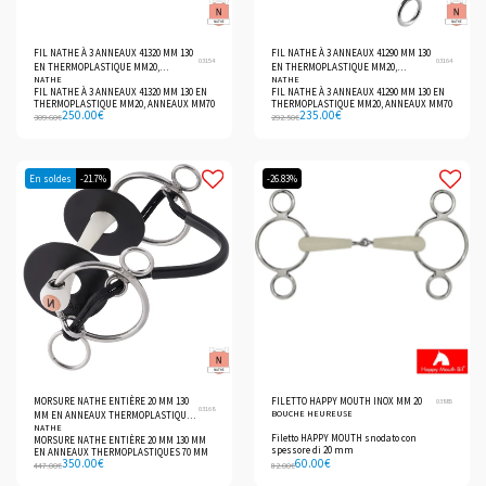
FIL NATHE À 3 ANNEAUX 41320 MM 130
FIL NATHE À 3 ANNEAUX 41290 MM 130
03154
03164
EN THERMOPLASTIQUE MM20,
EN THERMOPLASTIQUE MM20,
NATHE
NATHE
ANNEAUX MM70
ANNEAUX MM70
FIL NATHE À 3 ANNEAUX 41320 MM 130 EN
FIL NATHE À 3 ANNEAUX 41290 MM 130 EN
THERMOPLASTIQUE MM20, ANNEAUX MM70
THERMOPLASTIQUE MM20, ANNEAUX MM70
250.00
€
235.00
€
309.60
€
292.50
€
En soldes
-21.7%
-26.83%
MORSURE NATHE ENTIÈRE 20 MM 130
FILETTO HAPPY MOUTH INOX MM 20
03885
03168
BOUCHE HEUREUSE
MM EN ANNEAUX THERMOPLASTIQUES
NATHE
70 MM
Filetto HAPPY MOUTH snodato con
MORSURE NATHE ENTIÈRE 20 MM 130 MM
spessore di 20 mm
EN ANNEAUX THERMOPLASTIQUES 70 MM
350.00
€
60.00
€
447.00
€
82.00
€