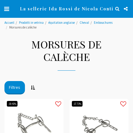
La sellerie Ida Rossi de Nicola Conti
Accueil
Prodotti in vetrina
équitation anglaise
Cheval
Embouchures
Morsures de calèche
MORSURES DE
CALÈCHE
Filtres
-19.41%
-17.71%