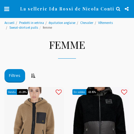
La sellerie Ida Rossi de Nicola Conti
Accueil
Prodotti in vetrina
équitation anglaise
Chevalier
Vêtements
Sweat-shirts et pulls
femme
FEMME
Filtres
Vendu
-65.28%
En soldes
-68.45%