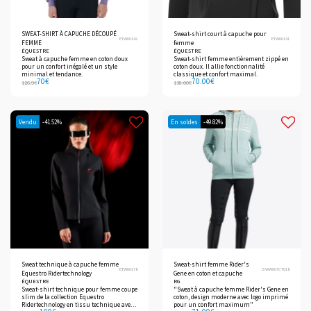
SWEAT-SHIRT À CAPUCHE DÉCOUPÉ
Sweat-shirt court à capuche pour
ETW00142
ETW00141
FEMME
femme
ÉQUESTRE
ÉQUESTRE
Sweat à capuche femme en coton doux
Sweat-shirt femme entièrement zippé en
pour un confort inégalé et un style
coton doux. Il allie fonctionnalité
minimal et tendance.
classique et confort maximal.
70
€
70.00
€
126.9
€
138.00
€
Vendu
-41.52%
En soldes
-49.82%
Sweat technique à capuche femme
Sweat-shirt femme Rider's
ETW00178
SWW007CT018
Equestro Ridertechnology
Gene en coton et capuche
ÉQUESTRE
RG
Sweat-shirt technique pour femme coupe
"Sweat à capuche femme Rider's Gene en
slim de la collection Equestro
coton, design moderne avec logo imprimé
Ridertechnology en tissu technique avec
pour un confort maximum"