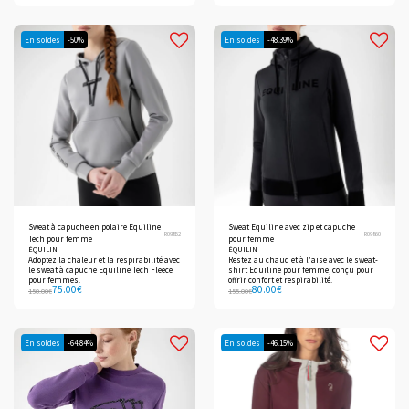
En soldes
-50%
En soldes
-48.39%
Sweat à capuche en polaire Equiline
Sweat Equiline avec zip et capuche
R09852
R09860
Tech pour femme
pour femme
ÉQUILIN
ÉQUILIN
Adoptez la chaleur et la respirabilité avec
Restez au chaud et à l'aise avec le sweat-
le sweat à capuche Equiline Tech Fleece
shirt Equiline pour femme, conçu pour
pour femmes.
offrir confort et respirabilité.
75.00
€
80.00
€
150.00
€
155.00
€
En soldes
-64.84%
En soldes
-46.15%