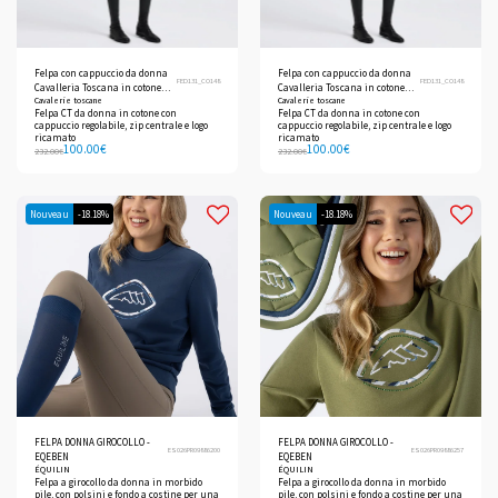
Felpa con cappuccio da donna
Felpa con cappuccio da donna
FED131_CO148
FED131_CO148
Cavalleria Toscana in cotone
Cavalleria Toscana in cotone
Cavalerie toscane
Cavalerie toscane
con zip
con zip
Felpa CT da donna in cotone con
Felpa CT da donna in cotone con
cappuccio regolabile, zip centrale e logo
cappuccio regolabile, zip centrale e logo
ricamato
ricamato
100.00
€
100.00
€
232.00
€
232.00
€
Nouveau
-18.18%
Nouveau
-18.18%
FELPA DONNA GIROCOLLO -
FELPA DONNA GIROCOLLO -
ES026PR09886200
ES026PR09886257
EQEBEN
EQEBEN
ÉQUILIN
ÉQUILIN
Felpa a girocollo da donna in morbido
Felpa a girocollo da donna in morbido
pile, con polsini e fondo a costine per una
pile, con polsini e fondo a costine per una