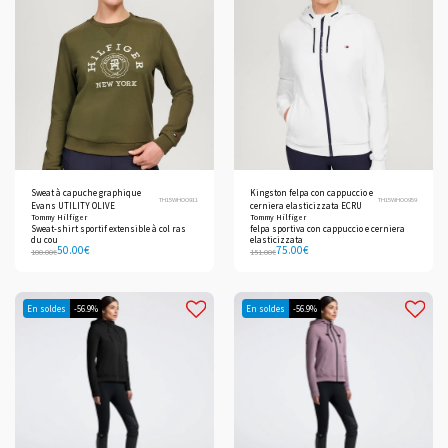
Sweat à capuche graphique
Kingston felpa con cappuccio e
TH15WHOO911
TH15WHOO959
Evans UTILITY OLIVE
cerniera elasticizzata ECRU
Tommy Hilfiger
Tommy Hilfiger
Sweat-shirt sportif extensible à col ras
felpa sportiva con cappuccio e cerniera
du cou
elasticizzata
50.00
€
75.00
€
100.00
€
151.00
€
En soldes
-56.9%
En soldes
-56.9%