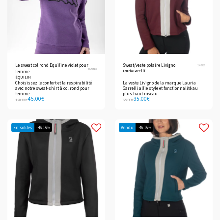
Le sweat col rond Equiline violet pour
Sweat/veste polaire Livigno
14892
R09856
Lauria Garelli
femme
ÉQUILIN
Choisissez le confort et la respirabilité
La veste Livigno de la marque Lauria
avec notre sweat-shirt à col rond pour
Garrelli allie style et fonctionnalité au
femme.
plus haut niveau.
45.00
€
35.00
€
128.00
€
65.00
€
En soldes
-46.15%
Vendu
-46.15%