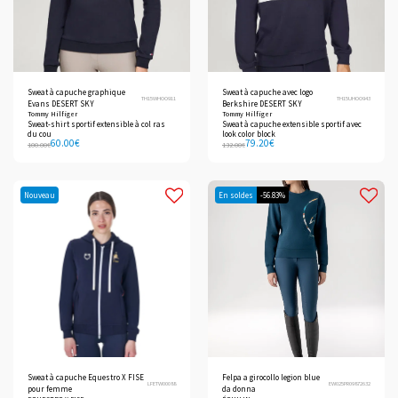
Sweat à capuche graphique
Sweat à capuche avec logo
TH15WHOO911
TH15UHOO943
Evans DESERT SKY
Berkshire DESERT SKY
Tommy Hilfiger
Tommy Hilfiger
Sweat-shirt sportif extensible à col ras
Sweat à capuche extensible sportif avec
du cou
look color block
60.00
€
79.20
€
100.00
€
132.00
€
Nouveau
En soldes
-56.83%
Sweat à capuche Equestro X FISE
Felpa a girocollo legion blue
LFETW00088
EW025PR09872632
pour femme
da donna