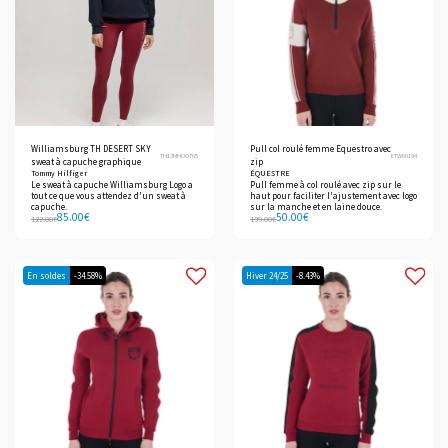
Williamsburg TH DESERT SKY
Pull col roulé femme Equestro avec
TH13MHOO765
ETW00194
sweat à capuche graphique
zip
Tommy Hilfiger
ÉQUESTRE
Le sweat à capuche Williamsburg Logo a
Pull femme à col roulé avec zip sur le
tout ce que vous attendez d'un sweat à
haut pour faciliter l'ajustement avec logo
capuche.
sur la manche et en laine douce.
85.00
€
50.00
€
122.00
€
139.00
€
En soldes
-34.58%
Hiver 24/25
-8.43%