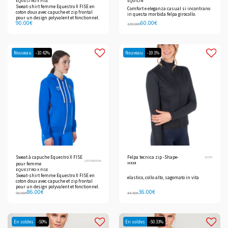
EQUESTRO X FISE
ÉQUILIN
Sweat-shirt femme Equestro X FISE en
Comfort e eleganza casual si incontrano
coton doux avec capuche et zip frontal
in questa morbida felpa girocollo.
pour un design polyvalent et fonctionnel.
90.00
€
60.00
€
139.00
€
Nouveau
-10.42%
Nouveau
-19.1%
Sweat à capuche Equestro X FISE
Felpa tecnica zip -Shape-
15370
LFETW00088
HKM
pour femme
EQUESTRO X FISE
Sweat-shirt femme Equestro X FISE en
elastico, collo alto, sagomato in vita
coton doux avec capuche et zip frontal
pour un design polyvalent et fonctionnel.
86.00
€
36.00
€
96.00
€
44.50
€
En soldes
-50%
En soldes
-50.33%