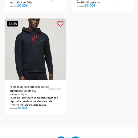
vestibilità perfetta.
vestibilità perfetta.
90.00
€
90.00
€
110.00
€
110.00
€
-53.33%
Felpa invernale con cappuccio e
TH16UZHO043
zip Unisex Desert Sky
Tommy Hilfiger
Felpa unisex sportiva elasticizzata con
zip, dalle prestazioni elevate e pile
interno morbido e spazzolato.
70.00
€
150.00
€