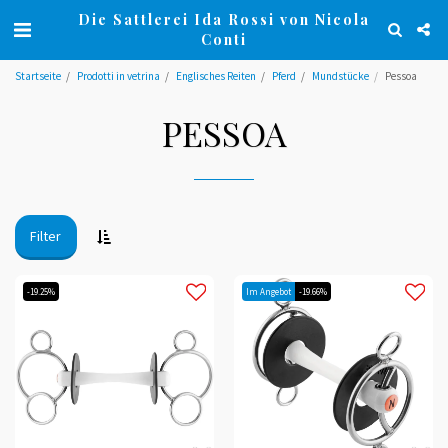
Die Sattlerei Ida Rossi von Nicola
Conti
Startseite
Prodotti in vetrina
Englisches Reiten
Pferd
Mundstücke
Pessoa
PESSOA
Filter
-19.25%
Im Angebot
-19.66%