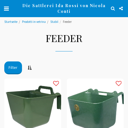
Die Sattlerei Ida Rossi von Nicola
Conti
Startseite
Prodotti in vetrina
Stabil
Feeder
FEEDER
Filter