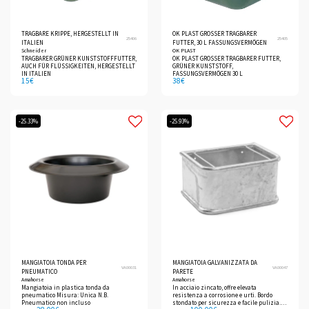
TRAGBARE KRIPPE, HERGESTELLT IN
OK PLAST GROSSER TRAGBARER
25406
25405
ITALIEN
FUTTER, 30 L FASSUNGSVERMÖGEN
Schneider
OK PLAST
TRAGBARER GRÜNER KUNSTSTOFFFUTTER,
OK PLAST GROSSER TRAGBARER FUTTER,
AUCH FÜR FLÜSSIGKEITEN, HERGESTELLT
GRÜNER KUNSTSTOFF,
IN ITALIEN
FASSUNGSVERMÖGEN 30 L
15
€
38
€
-25.33%
-25.93%
MANGIATOIA TONDA PER
MANGIATOIA GALVANIZZATA DA
VA00031
VA00047
PNEUMATICO
PARETE
Amahorse
Amahorse
Mangiatoia in plastica tonda da
In acciaio zincato, offre elevata
pneumatico Misura: Unica N.B.
resistenza a corrosione e urti. Bordo
Pneumatico non incluso
stondato per sicurezza e facile pulizia.