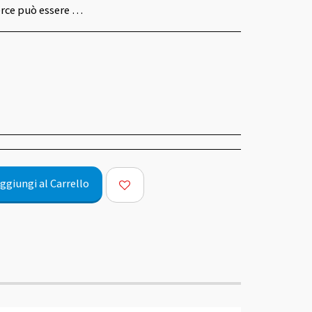
opo la consegna in caso di misure o colori sbagliati entro 14 giorni dal ricevimento.
ggiungi al Carrello