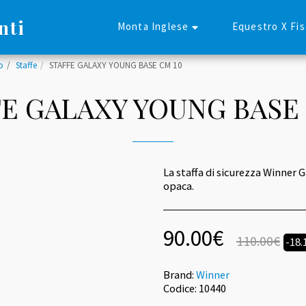
nti
Monta Inglese
Equestro X Fi
o
Staffe
STAFFE GALAXY YOUNG BASE CM 10
E GALAXY YOUNG BASE
La staffa di sicurezza Winner 
opaca.
90.00
€
110.00
€
-18
Brand:
Winner
Codice:
10440