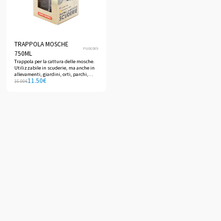
TRAPPOLA MOSCHE
PU00389
750ML
Trappola per la cattura delle mosche.
Utilizzabile in scuderie, ma anche in
allevamenti, giardini, orti, parchi,
11.50
€
spazi all'aperto e aree verdi.
15.00
€