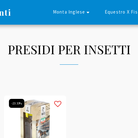
nti
Monta Inglese
Equestro X Fi
PRESIDI PER INSETTI
-23.33%