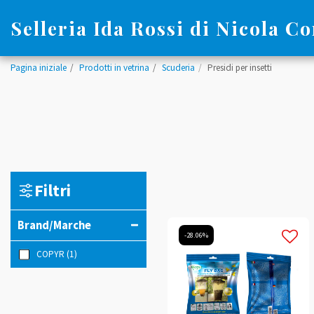
Selleria Ida Rossi di Nicola Co
Pagina iniziale
Prodotti in vetrina
Scuderia
Presidi per insetti
Filtri
Brand/Marche
-28.06%
COPYR
(1)