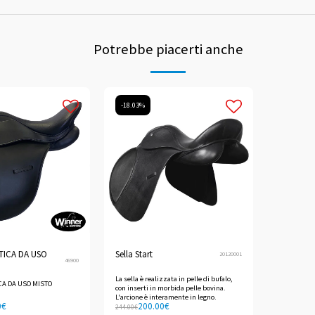
Potrebbe piacerti anche
-18.03%
TICA DA USO
Sella Start
20120001
46900
La sella è realizzata in pelle di bufalo,
CA DA USO MISTO
con inserti in morbida pelle bovina.
L'arcione è interamente in legno.
0
€
200.00
€
244.00
€