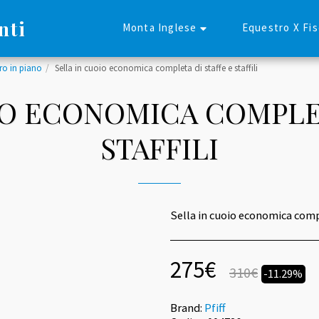
nti
Monta Inglese
Equestro X Fi
o in piano
Sella in cuoio economica completa di staffe e staffili
IO ECONOMICA COMPLET
STAFFILI
Sella in cuoio economica comple
275
€
310
€
-11.29%
Brand:
Pfiff