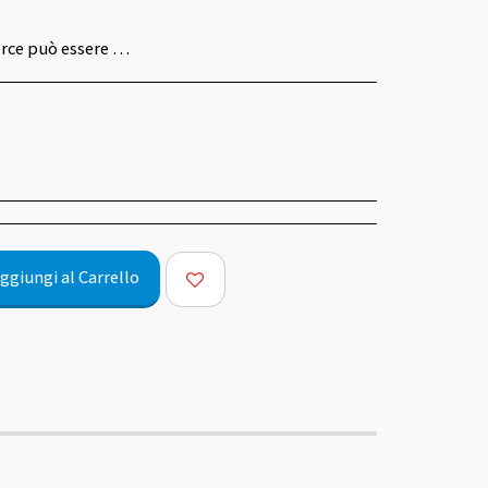
opo la consegna in caso di misure o colori sbagliati entro 14 giorni dal ricevimento.
ggiungi al Carrello