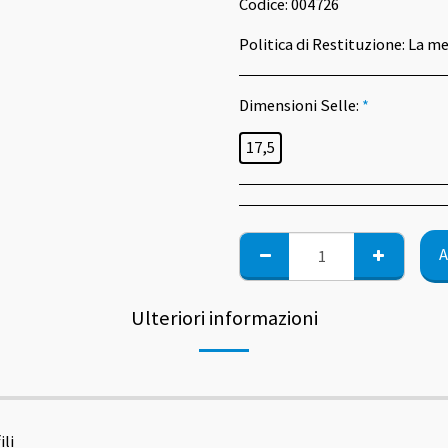
Codice:
004726
Politica di Restituzione:
La merce può essere sostituita d
Dimensioni Selle:
*
17,5
A
Ulteriori informazioni
ili