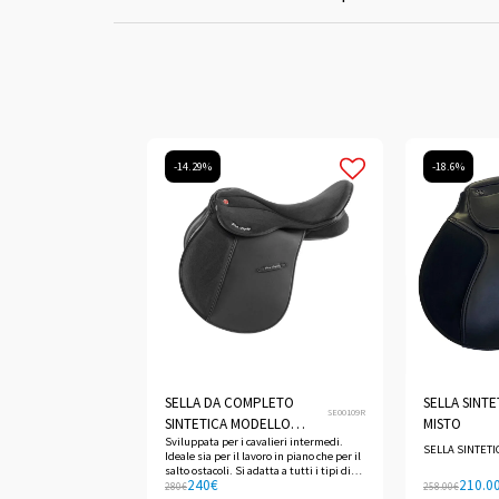
-14.29%
-18.6%
SELLA DA COMPLETO
SELLA SINTE
SE00109R
SINTETICA MODELLO
MISTO
Sviluppata per i cavalieri intermedi.
FIRENZE
SELLA SINTETI
Ideale sia per il lavoro in piano che per il
salto ostacoli. Si adatta a tutti i tipi di
240
€
210.0
cavallo grazie al sistema Quick Fit con
280
€
258.00
€