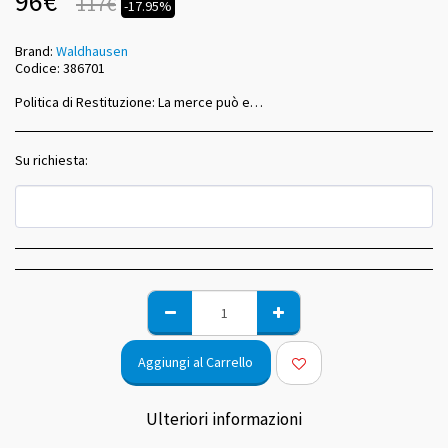
96
€
117
€
-17.95%
Brand:
Waldhausen
Codice:
386701
Politica di Restituzione:
La merce può essere sostituita dopo la consegna in caso di misure o colori sbagliati entro 14 giorni dal ricevimento.
Su richiesta:
Aggiungi al Carrello
Ulteriori informazioni