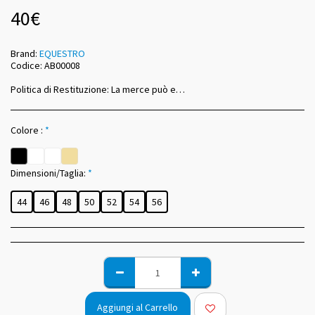
40
€
Brand:
EQUESTRO
Codice:
AB00008
Politica di Restituzione:
La merce può essere sostituita dopo la consegna in caso di misure o colori sbagliati entro 14 giorni dal ricevimento.
Colore :
*
Dimensioni/Taglia:
*
44
46
48
50
52
54
56
Aggiungi al Carrello