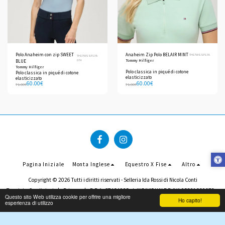
Polo Anaheim con zip SWEET
Anaheim Zip Polo BELAIR MINT
TH17WSSP138
TH17WSSP138-
074
Tommy Hilfiger
BLUE
Tommy Hilfiger
Polo classica in piqué di cotone
Polo classica in piqué di cotone
elasticizzato
elasticizzato
60.00
€
60.00
€
71.00
€
71.00
€
Pagina Iniziale
Monta Inglese
Equestro X Fise
Altro
Copyright © 2026 Tutti i diritti riservati -
Selleria Ida Rossi di Nicola Conti
Termini e Condizioni
|
Privacy
|
R.E.A. CT434925 - I. INDIVIDUALE P. IVA 05801330678
Questo sito Web utilizza cookie per offrire una migliore
Ho capito!
esperienza di utilizzo