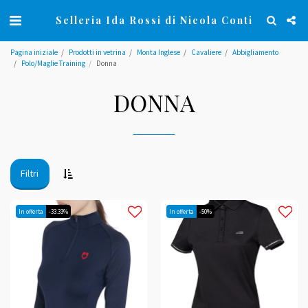
Selleria Ida Rossi di Nicola Conti
Pagina iniziale
Prodotti in vetrina
Monta Inglese
Cavaliere
Abbigliamento
Polo/Maglie Training
Donna
DONNA
Filtri
In offerta
-33.33%
In offerta
-50%