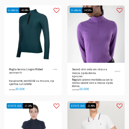
In offerta
-44.44%
In offerta
-54.55%
Maglia tecnica Livigno Ribbed
Second skin viola con strass e
14888
H00934
Lauria Garelli
mezza zip da donna
EQUILINE
Regalati calore e morbidezza con la
traspirante, vestibilità su misura, zip
nostra second skin a mezza zip da
sportiva sul colletto
donna.
30.00
€
50.00
€
54.00
€
110.00
€
ESTATE 2025
-17.24%
ESTATE 2025
-15.49%