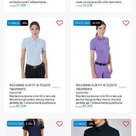
anche durante l'allenamento
vuole rinunciare allo stile nemmeno
37.00
€
35.00
€
quotidiano.
durante gli allenamenti.
73.00
€
73.00
€
In offerta
-50%
ESTATE 2024
-50.31%
POLO DONNA SLIM FIT IN TESSUTO
POLO DONNA SLIM FIT IN TESSUTO
ETW00037
ETW00037
TRASPIRANTE
TRASPIRANTE
EQUESTRO
EQUESTRO
Polo tecnica donna slim fit in tessuto
Polo tecnica donna slim fit in tessuto
tecnico traspirante a mezza manica
tecnico traspirante a mezza manica
perfetta per l'allenamento quotidiano.
perfetta per l'allenamento quotidiano.
40.50
€
40.50
€
81.00
€
81.50
€
ESTATE 2024
-8.16%
In offerta
-50%