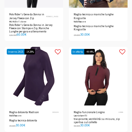
Polo Rider's Gene da Donna in
Maglia tecnica a maniche lunghe
POW013_JS021
Jersey Fleece con Zip
Kingsville
RG Rider's Gene
Waldhausen
Polo Rider's Gene da Donna in Jersey
Maglia tecnica a maniche lunghe
Fleece con Stampa e Zip, Maniche
Kingsville
Lunghe per gara e allenamento
60.00
€
30.00
€
124.50
€
35.00
€
Inverno 24/25
-14.29%
In offerta
-44.44%
Maglia dolcevita Madison
Maglia funzionale Livigno
3252108
14888
Waldhausen
Lauria Garelli
traspirante, vestibilità su misura, zip
Maglia tecnica dolcevita
sportiva sul colletto
30.00
€
30.00
€
35.00
€
54.00
€