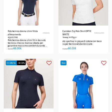
Polo tecnica donna slim fit da
Camden Zip Polo Shirt OPTIC
ETW00036
TH15WSSP871
allenamento
WHITE
EQUESTRO
Tommy Hilfiger
Polo tecnica donna slim fit in tessuto
olo sportiva in pique di cotone con tocco
tecnico a mezza manica ideata per
super tecnico ed elasticizzato
garantire massimo comfort durante
48.00
€
60.00
€
l'allenamento.
58.00
€
71.00
€
In offerta
-50.31%
New