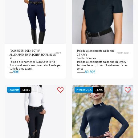
POLO RIDER'S GENE CT DA
Polo da allenamento da donna
55148
POD384_JE022
ALLENAMENTO DA DONNA ROYAL BLUE
CT NAVY
RG
Cavalleria Toscana
Polo da allenamento RG by Cavalleria
Polo da allenamento da donna in jersey
Toscana donna a manica corta. Ideale per
tecnico, bottoni, inserti forati e maniche
tutte le amazzoni.
corte
90
€
80.50
€
98
€
161.00
€
Esaurito
-51.81%
Inverno 24/25
-14.29%