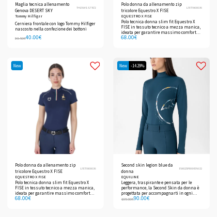
Maglia tecnica allenamento
Polo donna da allenamento zip
TH15WSST872
LFETW00036
Genova DESERT SKY
tricolore Equestro X FISE
Tommy Hilfiger
EQUESTRO X FISE
Polo tecnica donna slim fit Equestro X
Cerniera frontale con logo Tommy Hilfiger
FISE in tessuto tecnico a mezza manica,
nascosto nella confezione dei bottoni
ideata per garantire massimo comfort
40.00
€
68.00
€
durante l'allenamento.
80.50
€
New
New
-14.29%
Polo donna da allenamento zip
Second skin legion blue da
LFETW00036
EW025PR09876632
tricolore Equestro X FISE
donna
EQUESTRO X FISE
EQUILINE
Polo tecnica donna slim fit Equestro X
Leggera, traspirante e pensata per le
FISE in tessuto tecnico a mezza manica,
performance, la Second Skin da donna è
ideata per garantire massimo comfort
progettata per accompagnarti in ogni
68.00
€
90.00
€
durante l'allenamento.
movimento.
105.00
€