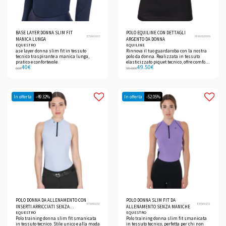
BASE LAYER DONNA SLIM FIT
POLO EQUILINE CON DETTAGLI
ETW00007
PH00920006
MANICA LUNGA
ARGENTO DA DONNA
EQUESTRO
EQUILINE
ase layer donna slim fit in tessuto
Rinnova il tuo guardaroba con la nostra
tecnico traspirante a manica lunga,
polo da donna. Realizzata in tessuto
pratico e confortevole.
elasticizzato piquet tecnico, offre comfort
40
€
49.50
€
e traspirabilità.
60
€
99.00
€
In offerta
-49.32%
In offerta
-52.05%
POLO DONNA DA ALLENAMENTO CON
POLO DONNA SLIM FIT DA
ETW00150
ETW00151
INSERTI ARRICCIATI SENZA
ALLENAMENTO SENZA MANICHE
EQUESTRO
EQUESTRO
MANICHE
Polo training donna slim fit smanicata
Polo training donna slim fit smanicata
in tessuto tecnico. Stile unico e alla moda
in tessuto tecnico, perfetta per chi non