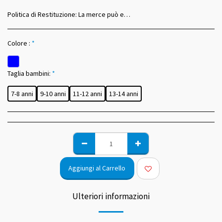
Politica di Restituzione:
La merce può essere sostituita dopo la consegna in caso di misure o colori sbagliati entro 14 giorni dal ricevimento.
Colore :
*
Taglia bambini:
*
7-8 anni
9-10 anni
11-12 anni
13-14 anni
Aggiungi al Carrello
Ulteriori informazioni