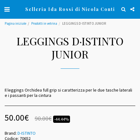
Selleria Ida Rossi di Nicola Conti
Pagina iniziale
Prodotti in vetrina
LEGGINGS D·ISTINTO JUNIOR
LEGGINGS D·ISTINTO
JUNIOR
Il leggings Orchidea full grip si caratterizza per le due tasche laterali
e i passanti per la cintura
50.00
€
90.00
€
-44.44%
Brand:
D-ISTINTO
Codice:
70652