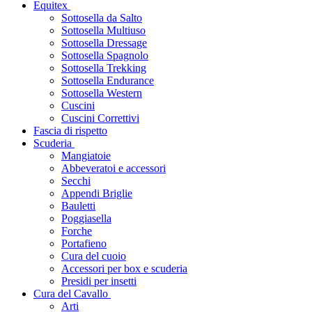
Equitex
Sottosella da Salto
Sottosella Multiuso
Sottosella Dressage
Sottosella Spagnolo
Sottosella Trekking
Sottosella Endurance
Sottosella Western
Cuscini
Cuscini Correttivi
Fascia di rispetto
Scuderia
Mangiatoie
Abbeveratoi e accessori
Secchi
Appendi Briglie
Bauletti
Poggiasella
Forche
Portafieno
Cura del cuoio
Accessori per box e scuderia
Presidi per insetti
Cura del Cavallo
Arti