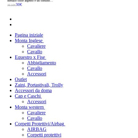
metallo color argento e un cordino
30
€
decorativo luccicante.
36.50
€
Pagina iniziale
Monta Inglese
Cavaliere
Cavallo
Equestro x Fise
Abbigliamento
Cavallo
Accessori
Outlet
Zaini, Portastivali, Trolly
Accessori da doma
Cap e Caschi
Accessori
Monta western
Cavaliere
Cavallo
Corpetti Protettivi/Airbag
AIRBAG
Corpetti protettivi