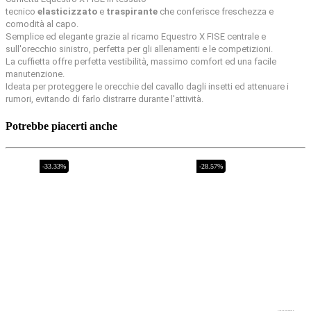
tecnico
elasticizzato
e
traspirante
che conferisce freschezza e
comodità al capo.
Semplice ed elegante grazie al ricamo Equestro X FISE centrale e
sull'orecchio sinistro, perfetta per gli allenamenti e le competizioni.
La cuffietta offre perfetta vestibilità, massimo comfort ed una facile
manutenzione.
Ideata per proteggere le orecchie del cavallo dagli insetti ed attenuare i
rumori, evitando di farlo distrarre durante l'attività.
Potrebbe piacerti anche
Esaurito
-33.33%
Esaurito
-28.57%