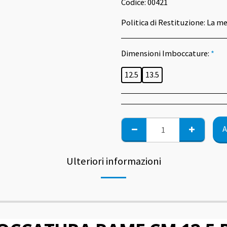
Codice:
00421
Politica di Restituzione:
La merce può essere sostituita d
Dimensioni Imboccature:
*
12.5
13.5
A
Ulteriori informazioni