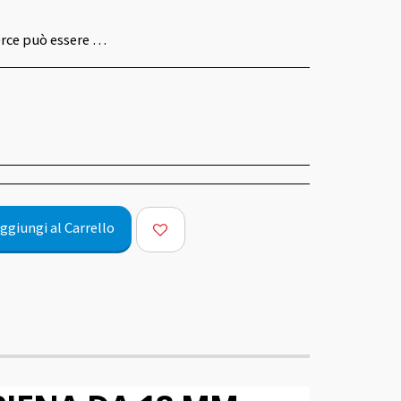
opo la consegna in caso di misure o colori sbagliati entro 14 giorni dal ricevimento.
ggiungi al Carrello