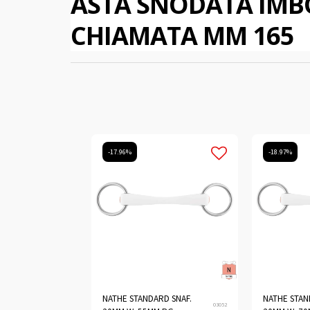
ASTA SNODATA IMB
CHIAMATA MM 165
-17.96%
-18.97%
NATHE STANDARD SNAF.
NATHE STAN
03052