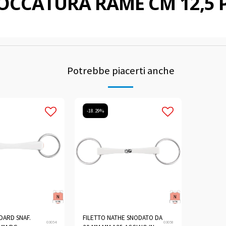
OCCATURA RAME CM 12,5 
Potrebbe piacerti anche
-18.29%
DARD SNAF.
FILETTO NATHE SNODATO DA
03054
03058