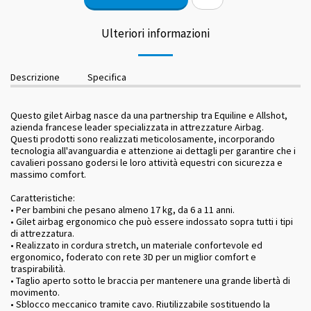
Ulteriori informazioni
Descrizione
Specifica
Questo gilet Airbag nasce da una partnership tra Equiline e Allshot,
azienda francese leader specializzata in attrezzature Airbag.
Questi prodotti sono realizzati meticolosamente, incorporando
tecnologia all'avanguardia e attenzione ai dettagli per garantire che i
cavalieri possano godersi le loro attività equestri con sicurezza e
massimo comfort.
Caratteristiche:
• Per bambini che pesano almeno 17 kg, da 6 a 11 anni.
• Gilet airbag ergonomico che può essere indossato sopra tutti i tipi
di attrezzatura.
• Realizzato in cordura stretch, un materiale confortevole ed
ergonomico, foderato con rete 3D per un miglior comfort e
traspirabilità.
• Taglio aperto sotto le braccia per mantenere una grande libertà di
movimento.
• Sblocco meccanico tramite cavo. Riutilizzabile sostituendo la