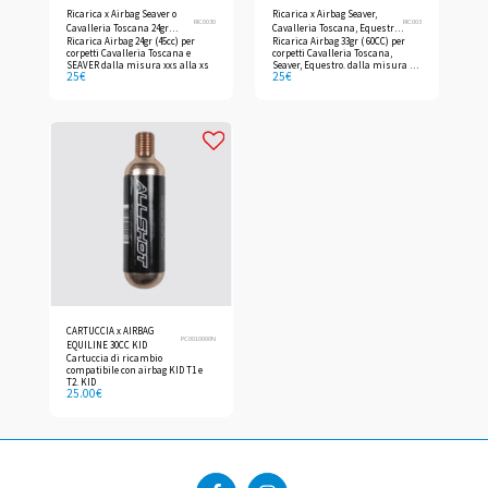
Ricarica x Airbag Seaver o
Ricarica x Airbag Seaver,
RIC0030
RIC003
Cavalleria Toscana 24gr
Cavalleria Toscana, Equestro.
Ricarica Airbag 24gr (45cc) per
Ricarica Airbag 33gr ( 60CC) per
(45cc)
33gr (60cc)
corpetti Cavalleria Toscana e
corpetti Cavalleria Toscana,
SEAVER dalla misura xxs alla xs
Seaver, Equestro. dalla misura S
25
€
25
€
alla XL
CARTUCCIA x AIRBAG
PC0010000N
EQUILINE 30CC KID
Cartuccia di ricambio
compatibile con airbag KID T1 e
T2. KID
25.00
€