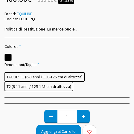
-24.53%
Brand:
EQUILINE
Codice:
EC018PQ
Politica di Restituzione:
La merce può essere sostituita dopo la consegna in caso di misure o colori sbagliati entro 14 giorni dal ricevimento.
Colore :
*
Dimensioni/Taglia:
*
TAGLIE: T1 (6-8 anni / 110-125 cm di altezza)
T2 (9-11 anni / 125-145 cm di altezza)
Aggiungi al Carrello